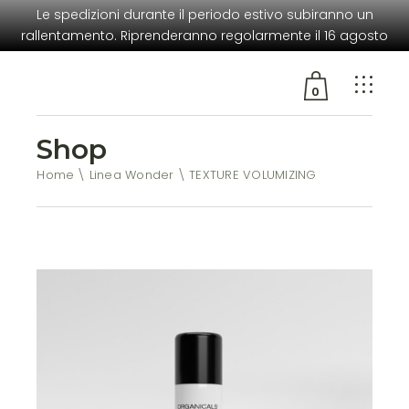
Le spedizioni durante il periodo estivo subiranno un
rallentamento. Riprenderanno regolarmente il 16 agosto
0
Shop
Nessun prodotto nel
carrello
Home
Linea Wonder
TEXTURE VOLUMIZING