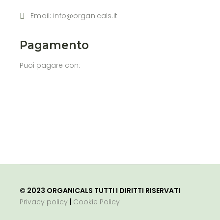
Email: info@organicals.it
Pagamento
Puoi pagare con:
BMW M440i
Honda Prologue 2024
Ford Explorer 2024
Lexus GX550 2024
Porsche 718 2024
Toyota GR Corolla 2024
Aston Martin DB12
© 2023 ORGANICALS TUTTI I DIRITTI RISERVATI
Privacy policy
|
Cookie Policy