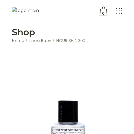
0
Shop
Nessun prodotto nel
carrello
Home
Linea Baby
NOURISHING OIL