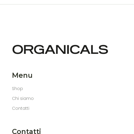
del
prodo
Menu
Shop
Chi siamo
Contatti
Contatti