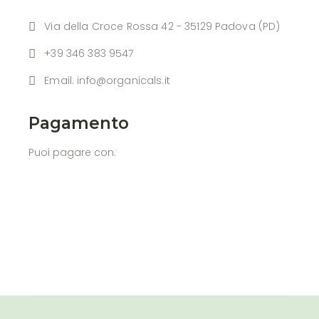
Via della Croce Rossa 42 - 35129 Padova (PD)
+39 346 383 9547
Email: info@organicals.it
Pagamento
Puoi pagare con:
BMW M440i
Honda Prologue 2024
Ford Explorer 2024
Lexus GX550 2024
Porsche 718 2024
Toyota GR Corolla 2024
Aston Martin DB12