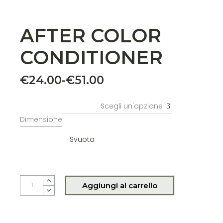
AFTER COLOR
CONDITIONER
€
24.00
-
€
51.00
Fascia
di
prezzo:
Scegli un'opzione
da
Dimensione
€24.00
Svuota
a
€51.00
AFTER COLOR CONDITIONER quantity
Aggiungi al carrello