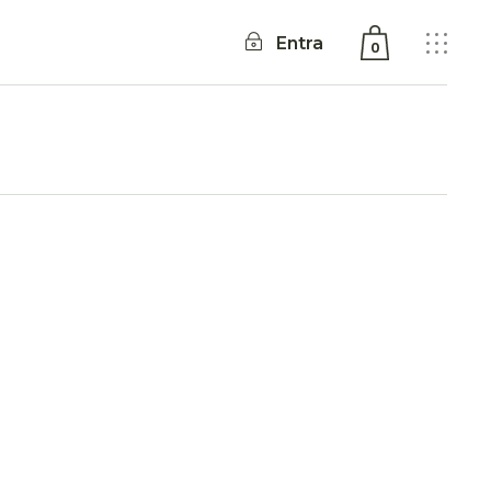
Entra
0
Nessun prodotto nel
carrello